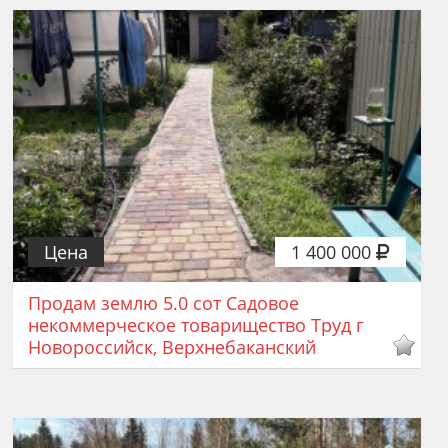
Цена
1 400 000
Продам землю 5.0 сот Садовое
некоммерческое товарищество Труд г
Новороссийск, Верхнебаканский