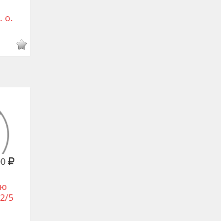
 о.
00
ую
 2/5