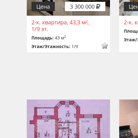
Цена
3 300 000
Це
2-к. квартира, 43,3 м²,
2-к. 
1/9 эт.
Площ
2
Площадь:
43 м
Этаж/
Этаж/Этажность:
1/9