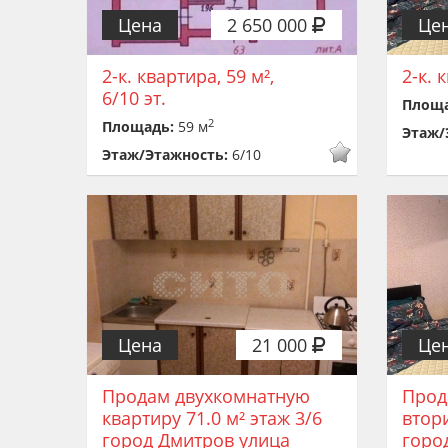
Цена
2 650 000
Це
2-к. квартира, 59 м²,
2-к. 
6/10 эт.
Площ
2
Площадь:
59 м
Этаж/
Этаж/Этажность:
6/10
Цена
21 000
Це
Продам двухкомнатную
Прод
квартиру 71.0 м² этаж 3/6
втори
город Дмитров улица
горо