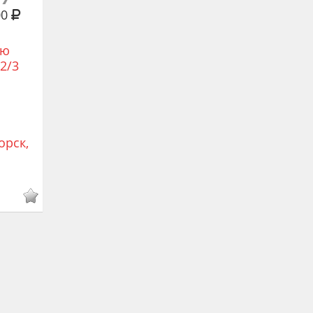
00
ую
 2/3
орск,