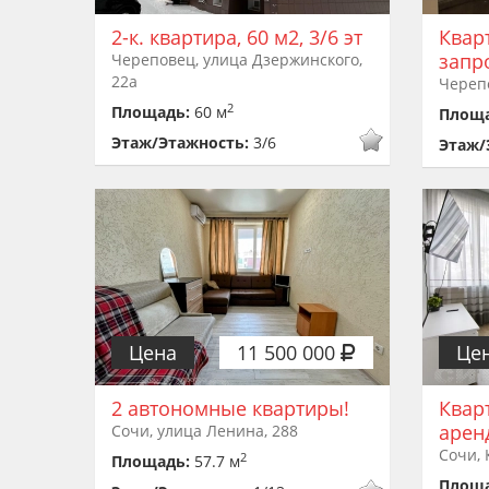
2-к. квартира, 60 м2, 3/6 эт
Квар
запр
Череповец, улица Дзержинского,
22а
Черепо
2
Площадь:
60 м
Площ
Этаж/Этажность:
3/6
Этаж/
Цена
11 500 000
Це
2 автономные квартиры!
Квар
арен
Сочи, улица Ленина, 288
Сочи, 
2
Площадь:
57.7 м
Площ