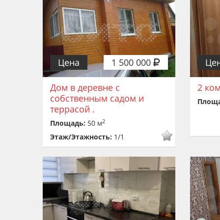
Цена
1 500 000
Це
Дом в деревне с
2 ко
собственным садом и
Площ
террасой .
2
Площадь:
50 м
Этаж/Этажность:
1/1