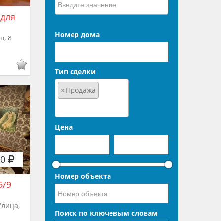
 для
Номер дома
в, 8
Тип сделки
×
Продажа
Цена
00
Номер объекта
5/9
Улица,
Поиск по ключевым словам