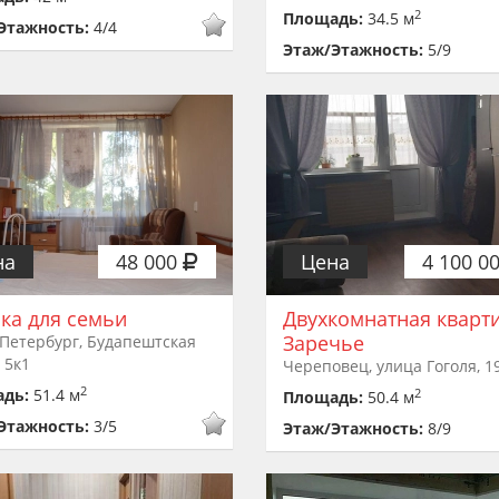
2
Площадь:
34.5 м
Этажность:
4/4
Этаж/Этажность:
5/9
на
48 000
Цена
4 100 0
ка для семьи
Двухкомнатная кварт
Заречье
Петербург, Будапештская
 5к1
Череповец, улица Гоголя, 1
2
адь:
51.4 м
2
Площадь:
50.4 м
Этажность:
3/5
Этаж/Этажность:
8/9