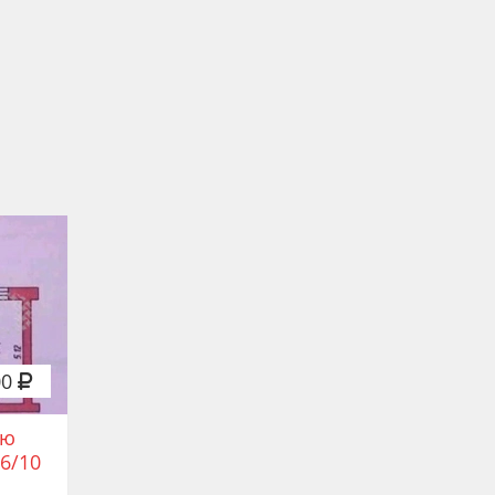
00
ую
 6/10