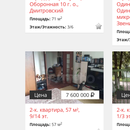
Оборонная 10 г. о.,
Один
Дмитровский
Одинц
микр
2
Площадь:
71 м
Звен
Этаж/Этажность:
3/6
Площ
Этаж/
Цена
7 600 000
Це
2-к. квартира, 57 м²,
2-к. 
9/14 эт.
1/3 э
2
Площадь:
57 м
Площ