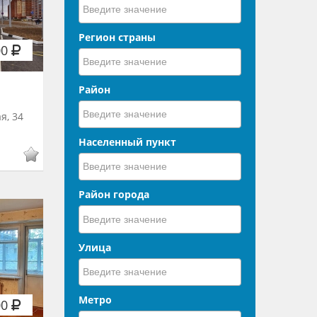
Регион страны
00
Район
я, 34
Населенный пункт
Район города
Улица
Метро
00