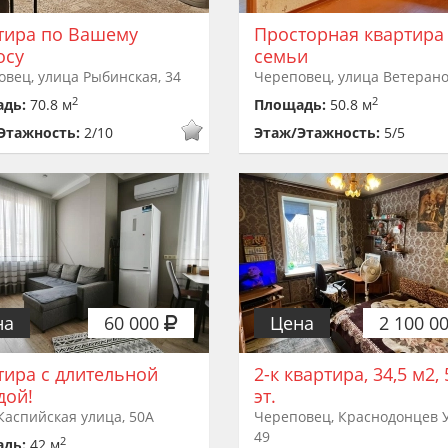
тира по Вашему
Просторная квартира
осу
семьи
вец, улица Рыбинская, 34
Череповец, улица Ветерано
2
2
адь:
70.8 м
Площадь:
50.8 м
Этажность:
2/10
Этаж/Этажность:
5/5
на
60 000
Цена
2 100 0
тира с длительной
2-к квартира, 34,5 м2, 
дой!
эт.
Каспийская улица, 50А
Череповец, Краснодонцев 
49
2
адь:
42 м