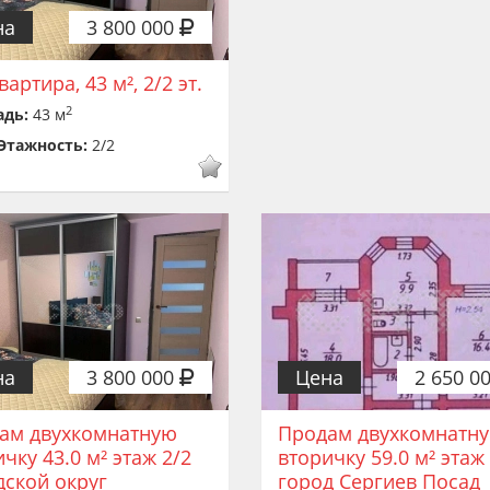
на
3 800 000
квартира, 43 м², 2/2 эт.
2
адь:
43 м
Этажность:
2/2
на
3 800 000
Цена
2 650 0
ам двухкомнатную
Продам двухкомнатн
чку 43.0 м² этаж 2/2
вторичку 59.0 м² этаж
дской округ
город Сергиев Посад