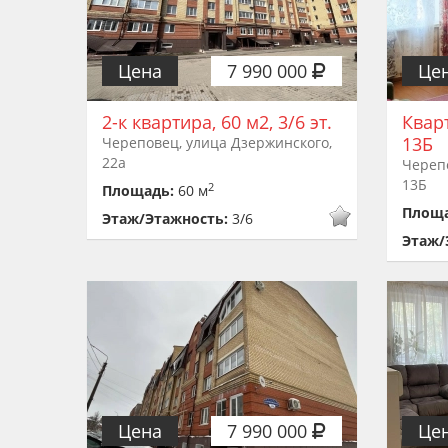
Цена
7 990 000
Це
2-к квартира, 60 м2, 3/6 эт.
Квар
13Б
Череповец, улица Дзержинского,
22а
Черепо
13Б
2
Площадь:
60 м
Площ
Этаж/Этажность:
3/6
Этаж/
Цена
7 990 000
Це