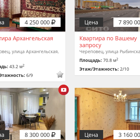
на
4 250 000
Цена
7 890 0
тира Архангельская
Квартира по Вашему
запросу
вец, улица Архангельская,
Череповец, улица Рыбинска
2
Площадь:
70.8 м
2
адь:
43.2 м
Этаж/Этажность:
2/10
Этажность:
6/9
на
8 300 000
Цена
3 160 0