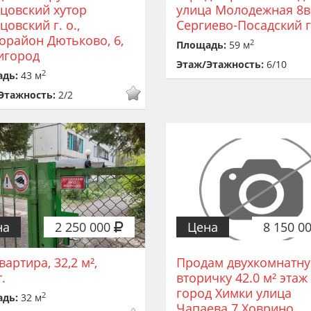
цовский хутор
улица Молодежная 8в
овский г. о.,
Сергиево-Посадский г.
орайон Дютьково, 6,
2
Площадь:
59 м
игород
Этаж/Этажность:
6/10
2
адь:
43 м
Этажность:
2/2
на
2 250 000
Цена
8 150 0
квартира, 32,2 м²,
Продам двухкомнатн
т.
вторичку 42.0 м² этаж
город Химки улица
2
адь:
32 м
Чапаева 7 Ховрино