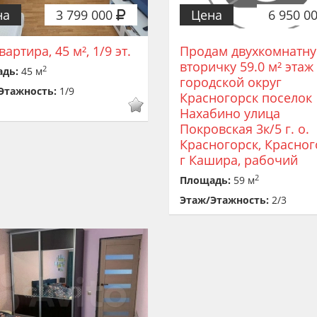
на
3 799 000
Цена
6 950 0
квартира, 45 м², 1/9 эт.
Продам двухкомнатн
вторичку 59.0 м² этаж
2
адь:
45 м
городской округ
Этажность:
1/9
Красногорск поселок
Нахабино улица
Покровская 3к/5 г. о.
Красногорск, Красног
г Кашира, рабочий
2
Площадь:
59 м
Этаж/Этажность:
2/3