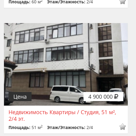
2
Площадь:
60 м
Этаж/Этажность:
2/4
Цена
4 900 000
Недвижимость Квартиры / Студия, 51 м²,
2/4 эт.
2
Площадь:
51 м
Этаж/Этажность:
2/4