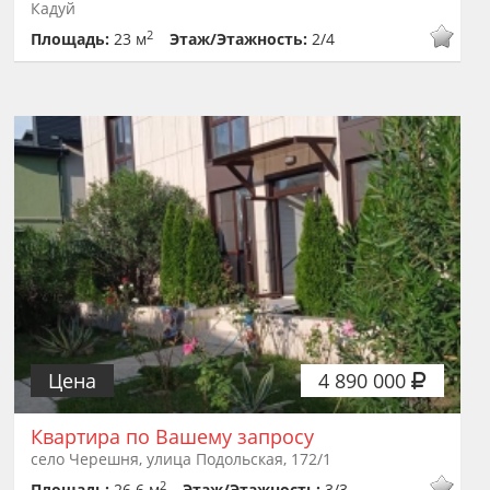
Кадуй
2
Площадь:
23 м
Этаж/Этажность:
2/4
Цена
4 890 000
Квартира по Вашему запросу
село Черешня, улица Подольская, 172/1
2
Площадь:
26.6 м
Этаж/Этажность:
3/3