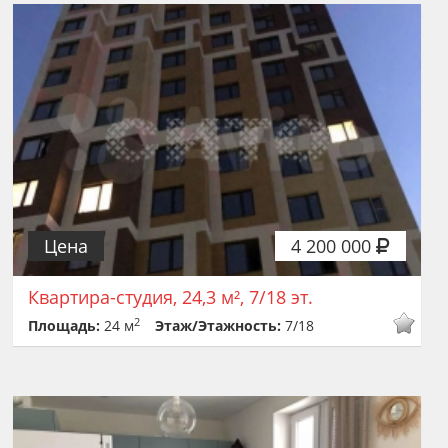
Цена
4 200 000
Квартира-студия, 24,3 м², 7/18 эт.
2
Площадь:
24 м
Этаж/Этажность:
7/18