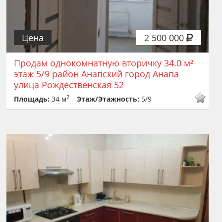
Цена
2 500 000
Продам однокомнатную вторичку 34.0 м²
этаж 5/9 район Анапский город Анапа
улица Рождественская 52
2
Площадь:
34 м
Этаж/Этажность:
5/9