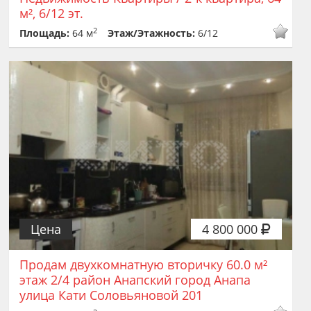
м², 6/12 эт.
2
Площадь:
64 м
Этаж/Этажность:
6/12
Цена
4 800 000
Продам двухкомнатную вторичку 60.0 м²
этаж 2/4 район Анапский город Анапа
улица Кати Соловьяновой 201