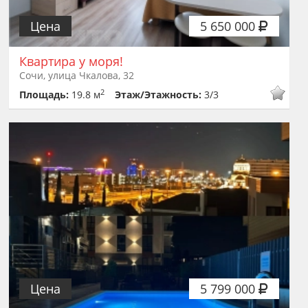
Цена
5 650 000
Квартира у моря!
Сочи, улица Чкалова, 32
2
Площадь:
19.8 м
Этаж/Этажность:
3/3
Цена
5 799 000