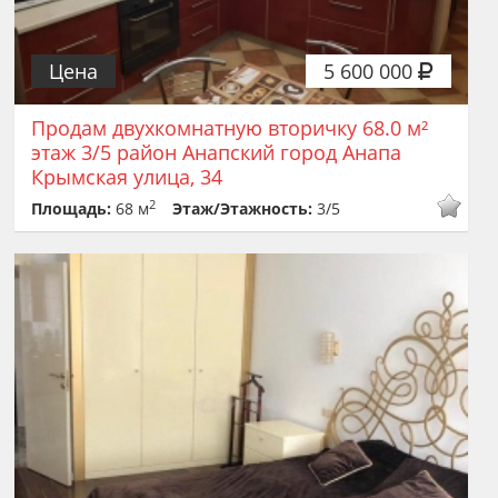
Цена
5 600 000
Продам двухкомнатную вторичку 68.0 м²
этаж 3/5 район Анапский город Анапа
Крымская улица, 34
2
Площадь:
68 м
Этаж/Этажность:
3/5