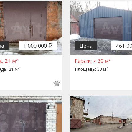
на
1 000 000
Цена
461 0
, 21 м²
Гараж, > 30 м²
2
2
адь:
21 м
Площадь:
30 м