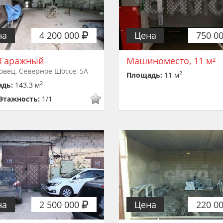
на
4 200 000
Цена
750 0
 Гаражный
Машиноместо, 11 м²
овец, Северное Шоссе, 5А
2
Площадь:
11 м
2
адь:
143.3 м
Этажность:
1/1
на
2 500 000
Цена
220 0