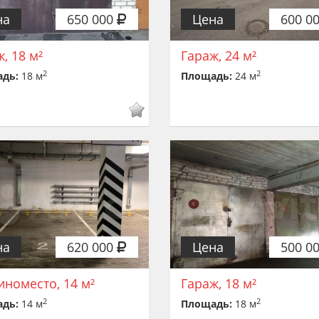
на
650 000
Цена
600 0
, 18 м²
Гараж, 24 м²
2
2
адь:
18 м
Площадь:
24 м
на
620 000
Цена
500 0
номесто, 14 м²
Гараж, 18 м²
2
2
адь:
14 м
Площадь:
18 м