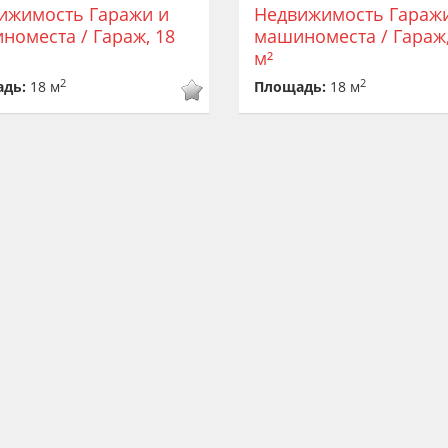
ижимость Гаражи и
Недвижимость Гараж
номеста / Гараж, 18
машиноместа / Гараж,
м²
2
2
адь:
18 м
Площадь:
18 м
на
165 000
Цена
260 0
ижимость Гаражи и
Недвижимость Гараж
номеста / Гараж, 24
машиноместа / Гараж,
м²
2
2
адь:
24 м
Площадь:
24 м