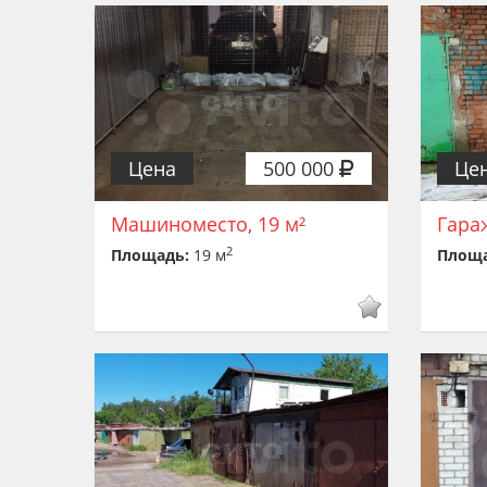
Цена
500 000
Це
Машиноместо, 19 м²
Гараж
2
Площадь:
19 м
Площ