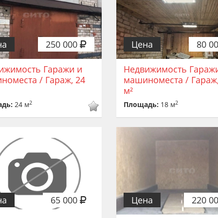
на
250 000
Цена
80 0
ижимость Гаражи и
Недвижимость Гараж
номеста / Гараж, 24
машиноместа / Гараж,
м²
2
2
адь:
24 м
Площадь:
18 м
на
65 000
Цена
220 0