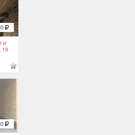
00
и и
 18
00