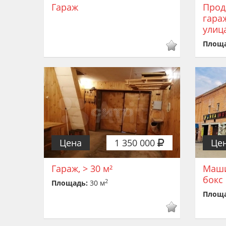
Гараж
Прод
гара
улиц
Площ
Цена
1 350 000
Це
Гараж, > 30 м²
Маши
бокс
2
Площадь:
30 м
Площ