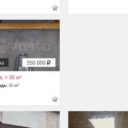
на
550 000
, > 30 м²
2
адь:
30 м