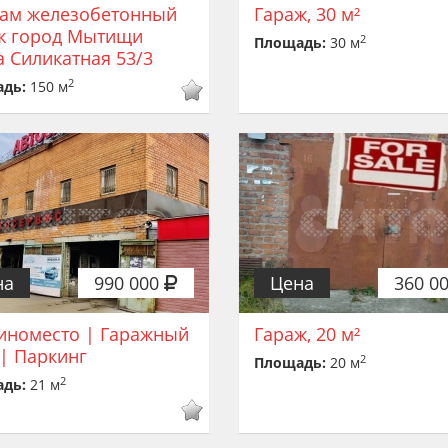
ам железобетонный
Гараж, 30 м²
ж город Мытищи
2
Площадь:
30 м
а Силикатная 53/3
2
адь:
150 м
на
990 000
Цена
360 0
номесто | Гаражный
Гараж, 20 м²
 | Паркинг
2
Площадь:
20 м
2
адь:
21 м