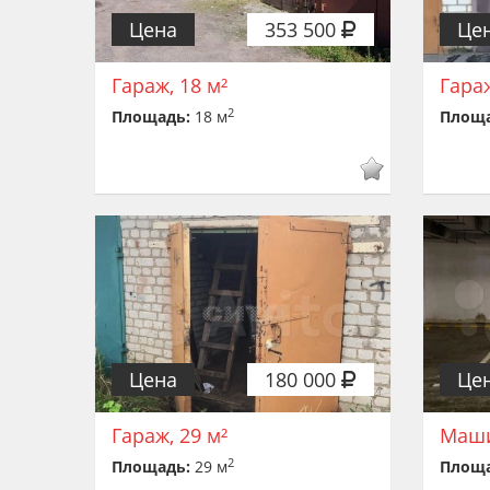
Цена
353 500
Це
Гараж, 18 м²
Гараж
2
Площадь:
18 м
Площ
Цена
180 000
Це
Гараж, 29 м²
Маши
2
Площадь:
29 м
Площ