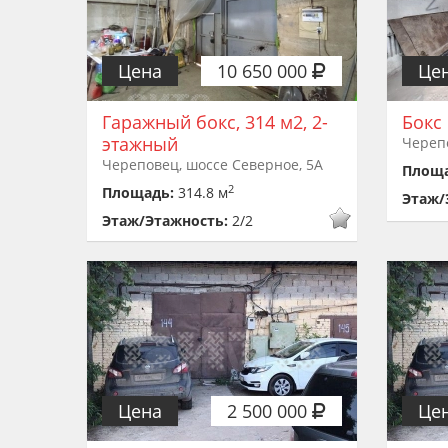
Цена
10 650 000
Це
Гаражный бокс, 314 м2, 2-
Бокс
этажный
Череп
Череповец, шоссе Северное, 5А
Площ
2
Площадь:
314.8 м
Этаж/
Этаж/Этажность:
2/2
Цена
2 500 000
Це