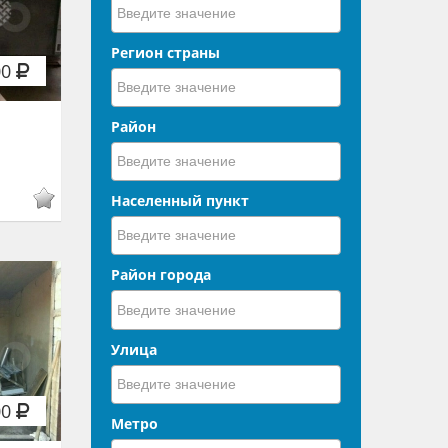
Регион страны
00
Район
Населенный пункт
Район города
Улица
00
Метро