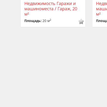
Недвижимость Гаражи и
Недв
машиноместа / Гараж, 20
маши
м²
м²
2
Площадь:
20 м
Площ
Цена
70 000
Це
Недвижимость Гаражи и
Недв
машиноместа / Гараж, 18
маши
м²
м²
2
Площадь:
18 м
Площ