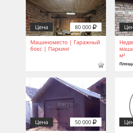
Цена
80 000
Це
Машиноместо | Гаражный
Недв
бокс | Паркинг
маши
м²
Площ
Цена
50 000
Це