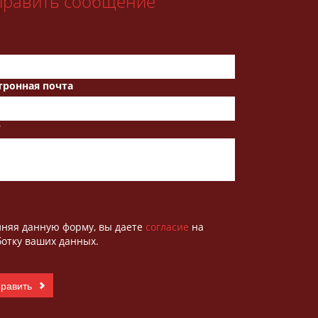
править сообщение
тронная почта
т
лняя данную форму, вы даете
согласие
на
отку ваших данных.